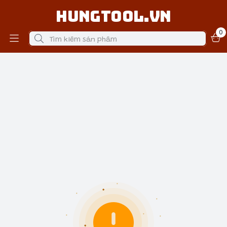
Hungtool.vn
0